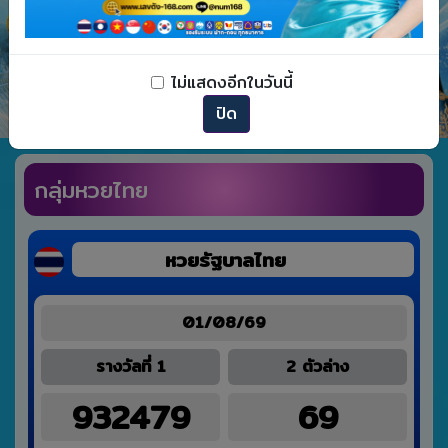
Previous
Nex
ไม่แสดงอีกในวันนี้
ปิด
กลุ่มหวยไทย
หวยรัฐบาลไทย
01/08/69
รางวัลที่ 1
2 ตัวล่าง
932479
69