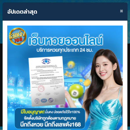
อัตราจ่าย
กฏกติกา
×
อัปเดตล่าสุด
เข้าสู่ระบบ
สมัครสมาชิก
ลืมรหัสผ่าน
สมัครผ่านแอดมิน